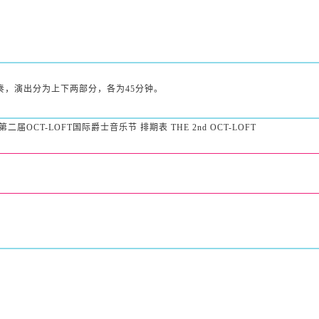
精彩的三重奏，演出分为上下两部分，各为45分钟。
第二届OCT-LOFT国际爵士音乐节 排期表 THE 2nd OCT-LOFT