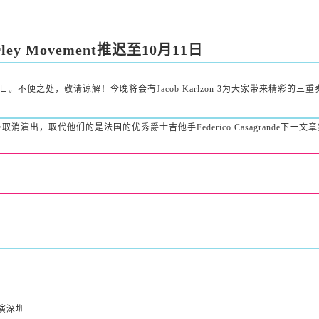
rley Movement推迟至10月11日
t推迟至10月11日。不便之处，敬请谅解！今晚将会有Jacob Karlzon 3为大家带来
外取消演出，取代他们的是法国的优秀爵士吉他手Federico Casagrande
下一文章
演深圳