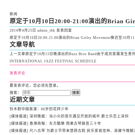
新闻
原定于10月10日20:00-21:00演出的Brian Gi
2014年4月25日
admin_tbk
发表回复
原定于10月10日20:00-21:00演出的Brian Girley Movemen
文章导航
上一文章
原定于10月15日晚演出的Buzz Bros Band由于成员家属发生意
INTERNATIONAL JAZZ FESTIVAL SCHEDULE
发表评论
要发表评论，您必须先
登录
。
搜索：
近期文章
铃木勲中国首演：86岁的花样少年
[媒体报道] 深圳晚报：当小众的音乐遇见开放的城市 爵士乐恋上深圳
[媒体报道] 香港商報：东方酷樂 雨果古琴錄音三十年
[媒体报道] 尺八古琴 为爵士节带来悠扬古韵 民乐家易佳林、巫娜今晚献